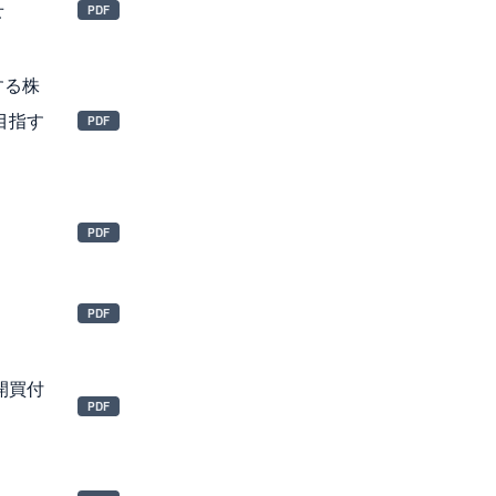
せ
する株
目指す
開買付