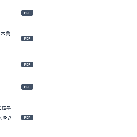
資本業
支援事
大をさ