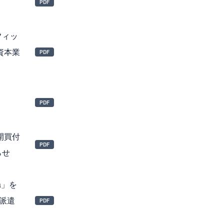
フィッ
資本業
開買付
らせ
a」を
派遣