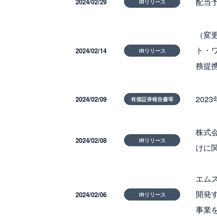
配当
2024/02/29
IRリリース
（変
ト・
2024/02/14
IRリリース
務提
202
2024/02/09
有価証券報告書等
株式
2024/02/08
IRリリース
けに
エムス
開発
2024/02/06
IRリリース
事業