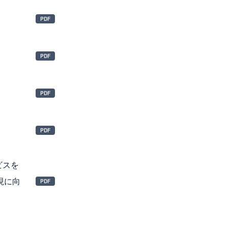
ビスを
現に向