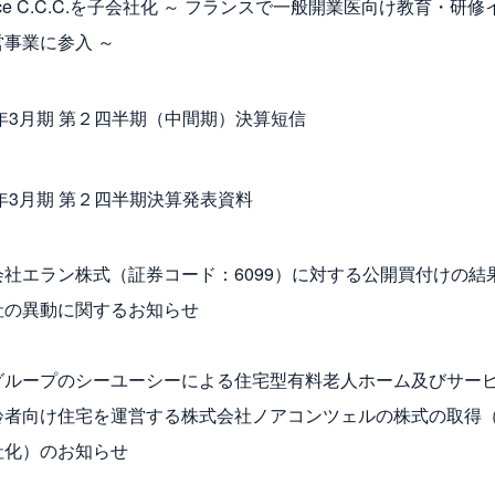
nce C.C.C.を子会社化 ～ フランスで一般開業医向け教育・研
営事業に参入 ～
5年3月期 第２四半期（中間期）決算短信
5年3月期 第２四半期決算発表資料
会社エラン株式（証券コード：6099）に対する公開買付けの結
社の異動に関するお知らせ
グループのシーユーシーによる住宅型有料老人ホーム及びサー
齢者向け住宅を運営する株式会社ノアコンツェルの株式の取得
社化）のお知らせ