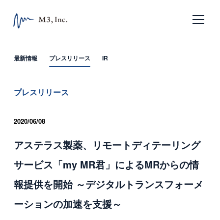
日本語
English
最新情報
プレスリリース
IR
ホーム
プレスリリース
企業情報
2020/06/08
エムスリーの目指すもの
アステラス製薬、リモートディテーリング
会社概要
サービス「my MR君」によるMRからの情
沿革
報提供を開始 ～デジタルトランスフォーメ
サービス
ーションの加速を支援～
エムスリー