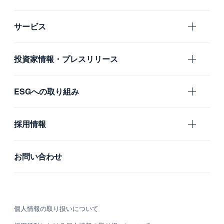
エムスリーの目指すもの
サービス
会社概要
エムスリー
投資家情報・プレスリリース
沿革
国内グループ会社
IR
ESGへの取り組み
海外グループ会社
プレスリリース
利用者の声
ガバナンス
採用情報
社会
新卒採用
お問い合わせ
環境
中途採用
カルチャー・制度
個人情報の取り扱いについて
募集職種