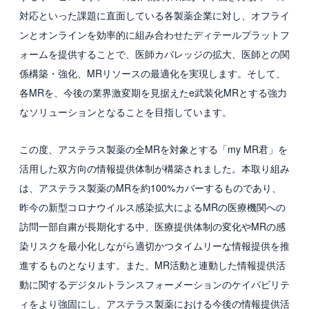
対応といった課題に直面している各製薬企業に対し、オフライ
採用情報
ンとオンラインを効率的に組み合わせたディテールプラットフ
ォームを提供することで、医師カバレッジの拡大、医師との関
新卒採用
係構築・強化、MRリソースの最適化を実現します。そして、
中途採用
各MRを、今後の業界激変期を見据えたe武装化MRとする強力
なソリューションとなることを目指しています。
カルチャー・制度
募集職種
この度、アステラス製薬の全MRを対象とする「my MR君」を
活用した双方向の情報提供体制が構築されました。本取り組み
グループ会社 採用情報
は、アステラス製薬のMRを約100%カバーするものであり、
昨今の新型コロナウイルス感染拡大によるMRの医療機関への
お問い合わせ
訪問一部自粛が長期化する中、医療提供体制の変化やMRの感
染リスクを最小化しながら適切かつタイムリーな情報提供を推
進するものとなります。また、MR活動と連動した情報提供活
動に関するデジタルトランスフォーメーションのケイパビリテ
ィをより強固にし、アステラス製薬における今後の情報提供活