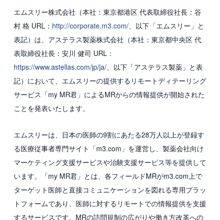
エムスリー株式会社（本社：東京都港区 代表取締役社長：谷
国内グループ会社
村 格 URL：
http://corporate.m3.com/
、以下「エムスリー」と
海外グループ会社
表記）は、アステラス製薬株式会社（本社：東京都中央区 代
表取締役社長：安川 健司 URL：
利用者の声
https://www.astellas.com/jp/ja/
、以下「アステラス製薬」と表
記）において、エムスリーの提供するリモートディテーリング
投資家情報・プレスリリース
サービス「my MR君」によるMRからの情報提供が開始された
IR
ことを発表いたします。
プレスリリース
エムスリーは、日本の医師の9割にあたる28万人以上が登録す
る医療従事者専門サイト「m3.com」を運営し、製薬会社向け
ESGへの取り組み
マーケティング支援サービスや治験支援サービス等を提供して
ガバナンス
います。「my MR君」とは、各フィールドMRがm3.com上で
ターゲット医師と直接コミュニケーションを図れる専用プラッ
社会
トフォームであり、医師に対するリモートでの情報提供を支援
環境
するサービスです。MRの訪問規制の広がりや働き方改革への