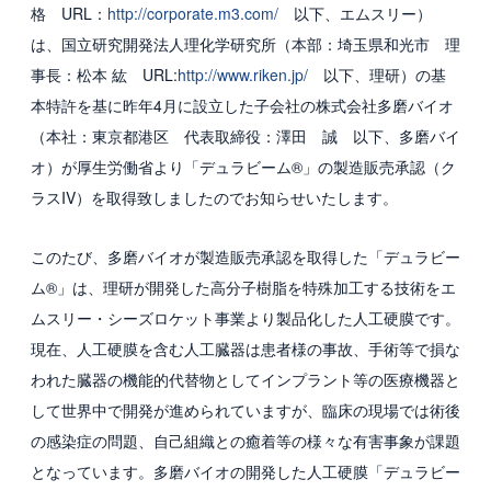
格 URL：
http://corporate.m3.com/
以下、エムスリー）
国内グループ会社
は、国立研究開発法人理化学研究所（本部：埼玉県和光市 理
事長：松本 紘 URL:
http://www.riken.jp/
以下、理研）の基
海外グループ会社
本特許を基に昨年4月に設立した子会社の株式会社多磨バイオ
利用者の声
（本社：東京都港区 代表取締役：澤田 誠 以下、多磨バイ
オ）が厚生労働省より「デュラビーム®」の製造販売承認（ク
投資家情報・プレスリリース
ラスIV）を取得致しましたのでお知らせいたします。
IR
このたび、多磨バイオが製造販売承認を取得した「デュラビー
プレスリリース
ム®」は、理研が開発した高分子樹脂を特殊加工する技術をエ
ムスリー・シーズロケット事業より製品化した人工硬膜です。
ESGへの取り組み
現在、人工硬膜を含む人工臓器は患者様の事故、手術等で損な
われた臓器の機能的代替物としてインプラント等の医療機器と
ガバナンス
して世界中で開発が進められていますが、臨床の現場では術後
社会
の感染症の問題、自己組織との癒着等の様々な有害事象が課題
となっています。多磨バイオの開発した人工硬膜「デュラビー
環境