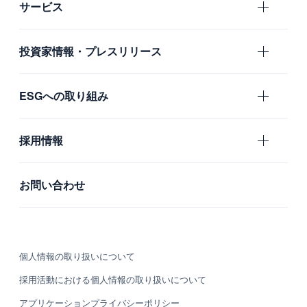
サービス
会社概要
エムスリー
投資家情報・プレスリリース
沿革
国内グループ会社
IR
ESGへの取り組み
海外グループ会社
プレスリリース
利用者の声
ガバナンス
採用情報
社会
新卒採用
お問い合わせ
環境
中途採用
カルチャー・制度
個人情報の取り扱いについて
募集職種
採用活動における個人情報の取り扱いについて
グループ会社 採用情報
アプリケーションプライバシーポリシー