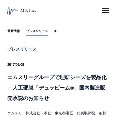
日本語
English
最新情報
プレスリリース
IR
ホーム
プレスリリース
企業情報
2017/09/08
エムスリーの目指すもの
エムスリーグループで理研シーズを製品化
会社概要
－人工硬膜「デュラビーム®」国内製造販
沿革
売承認のお知らせ
サービス
エムスリー株式会社（本社：東京都港区 代表取締役：谷村
エムスリー