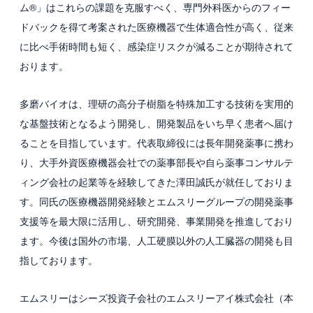
ム®」はこれらの課題を克服すべく、専門外科医からのフィー
ドバックを得て考案された医療機器で生体適合性が高く、従来
採用情報
に比べ手術時間も短く、感染症リスクが減ることが期待されて
新卒採用
おります。
中途採用
多磨バイオは、理研の高分子樹脂を特殊加工する技術を実用的
カルチャー・制度
な基盤技術となるよう開発し、開発製品をいち早く患者へ届け
ることを目指しています。代表取締役には長年開発薬事に携わ
募集職種
り、大手外資医療機器会社での薬事部長や自ら薬事コンサルテ
グループ会社 採用情報
ィング会社の起業等を経験してきた澤田誠氏が就任しておりま
す。同氏の医療機器開発経験とエムスリーグループの開発薬事
お問い合わせ
支援等を最大限に活用し、研究開発、事業開発を推進しており
ます。今後は国外の市場、人工硬膜以外の人工臓器の開発も目
指しております。
エムスリーはシーズ投資子会社のエムスリーアイ株式会社（本