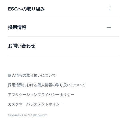
IR
ESGへの取り組み
海外グループ会社
プレスリリース
利用者の声
ガバナンス
採用情報
社会
新卒採用
お問い合わせ
環境
中途採用
カルチャー・制度
個人情報の取り扱いについて
募集職種
採用活動における個人情報の取り扱いについて
グループ会社 採用情報
アプリケーションプライバシーポリシー
カスタマーハラスメントポリシー
Copyright© M3, Inc. All Rights Reserved.