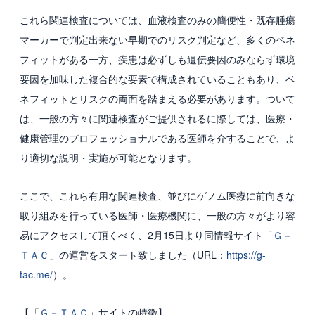
これら関連検査については、血液検査のみの簡便性・既存腫瘍
マーカーで判定出来ない早期でのリスク判定など、多くのベネ
フィットがある一方、疾患は必ずしも遺伝要因のみならず環境
要因を加味した複合的な要素で構成されていることもあり、ベ
ネフィットとリスクの両面を踏まえる必要があります。ついて
は、一般の方々に関連検査がご提供されるに際しては、医療・
健康管理のプロフェッショナルである医師を介することで、よ
り適切な説明・実施が可能となります。
ここで、これら有用な関連検査、並びにゲノム医療に前向きな
取り組みを行っている医師・医療機関に、一般の方々がより容
易にアクセスして頂くべく、2月15日より同情報サイト「
Ｇ－
ＴＡＣ
」の運営をスタート致しました（URL：
https://g-
tac.me/
）。
【「
Ｇ－ＴＡＣ
」サイトの特徴】