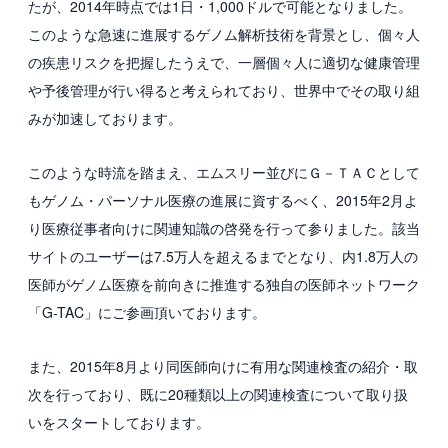
たが、2014年時点では1日・1,000ドルで可能となりました。
このような急速に進展するゲノム解析技術を背景とし、個々人
採用情報
の疾患リスクを把握したうえで、一層個々人に適切な健康管理
新卒採用
や予後管理が行い得ると考えられており、世界中でその取り組
みが加速しております。
中途採用
カルチャー・制度
このような時流を踏まえ、エムスリー並びにＧ－ＴＡＣとして
もゲノム・パーソナル医療の進展に資するべく、2015年2月よ
募集職種
り医療従事者向けに関連知識の啓発を行って参りました。該当
サイトのユーザーは7.5万人を超えるまでとなり、内1.8万人の
グループ会社 採用情報
医師がゲノム医療を前向きに推進する独自の医師ネットワーク
お問い合わせ
「G-TAC」にご参画頂いております。
また、2015年8月より同医師向けに有用な関連検査の紹介・取
次を行っており、既に20種類以上の関連検査について取り扱
いをスタートしております。