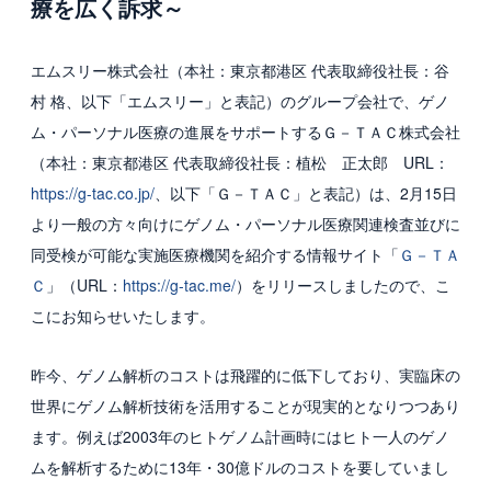
療を広く訴求～
国内グループ会社
エムスリー株式会社（本社：東京都港区 代表取締役社長：谷
海外グループ会社
村 格、以下「エムスリー」と表記）のグループ会社で、ゲノ
利用者の声
ム・パーソナル医療の進展をサポートするＧ－ＴＡＣ株式会社
（本社：東京都港区 代表取締役社長：植松 正太郎 URL：
投資家情報・プレスリリース
https://g-tac.co.jp/
、以下「Ｇ－ＴＡＣ」と表記）は、2月15日
より一般の方々向けにゲノム・パーソナル医療関連検査並びに
IR
同受検が可能な実施医療機関を紹介する情報サイト「
Ｇ－ＴＡ
プレスリリース
Ｃ
」（URL：
https://g-tac.me/
）をリリースしましたので、こ
こにお知らせいたします。
ESGへの取り組み
昨今、ゲノム解析のコストは飛躍的に低下しており、実臨床の
ガバナンス
世界にゲノム解析技術を活用することが現実的となりつつあり
社会
ます。例えば2003年のヒトゲノム計画時にはヒト一人のゲノ
ムを解析するために13年・30億ドルのコストを要していまし
環境