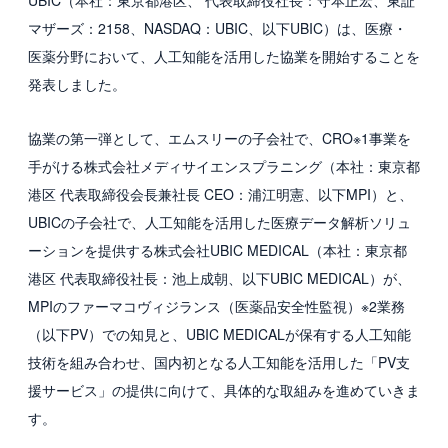
UBIC（本社：東京都港区、 代表取締役社長：守本正宏、東証
マザーズ：2158、NASDAQ：UBIC、以下UBIC）は、医療・
国内グループ会社
医薬分野において、人工知能を活用した協業を開始することを
海外グループ会社
発表しました。
利用者の声
協業の第一弾として、エムスリーの子会社で、CRO※1事業を
手がける株式会社メディサイエンスプラニング（本社：東京都
投資家情報・プレスリリース
港区 代表取締役会長兼社長 CEO：浦江明憲、以下MPI）と、
IR
UBICの子会社で、人工知能を活用した医療データ解析ソリュ
ーションを提供する株式会社UBIC MEDICAL（本社：東京都
プレスリリース
港区 代表取締役社長：池上成朝、以下UBIC MEDICAL）が、
MPIのファーマコヴィジランス（医薬品安全性監視）※2業務
ESGへの取り組み
（以下PV）での知見と、UBIC MEDICALが保有する人工知能
ガバナンス
技術を組み合わせ、国内初となる人工知能を活用した「PV支
援サービス」の提供に向けて、具体的な取組みを進めていきま
社会
す。
環境