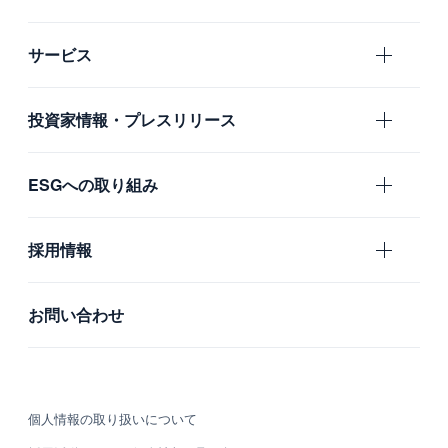
エムスリーの目指すもの
サービス
会社概要
エムスリー
投資家情報・プレスリリース
沿革
国内グループ会社
IR
ESGへの取り組み
海外グループ会社
プレスリリース
利用者の声
ガバナンス
採用情報
社会
新卒採用
お問い合わせ
環境
中途採用
カルチャー・制度
個人情報の取り扱いについて
募集職種