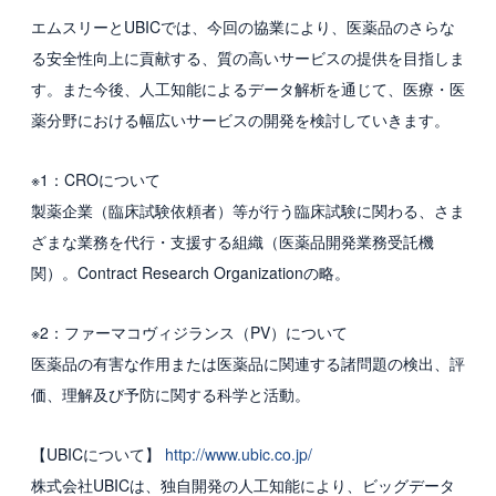
エムスリーとUBICでは、今回の協業により、医薬品のさらな
採用情報
る安全性向上に貢献する、質の高いサービスの提供を目指しま
す。また今後、人工知能によるデータ解析を通じて、医療・医
新卒採用
薬分野における幅広いサービスの開発を検討していきます。
中途採用
※1：CROについて
カルチャー・制度
製薬企業（臨床試験依頼者）等が行う臨床試験に関わる、さま
募集職種
ざまな業務を代行・支援する組織（医薬品開発業務受託機
関）。Contract Research Organizationの略。
グループ会社 採用情報
※2：ファーマコヴィジランス（PV）について
お問い合わせ
医薬品の有害な作用または医薬品に関連する諸問題の検出、評
価、理解及び予防に関する科学と活動。
【UBICについて】
http://www.ubic.co.jp/
株式会社UBICは、独自開発の人工知能により、ビッグデータ