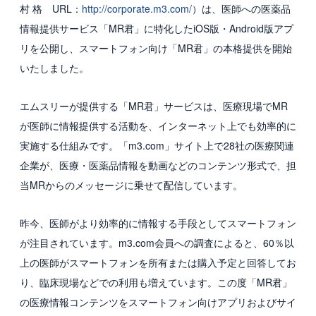
村 格 URL：
http://corporate.m3.com/
）は、医師への医薬品
国内グループ会社
情報提供サービス「MR君」に特化したiOS版・Android版アプ
リを公開し、スマートフォン向け「MR君」の本格提供を開始
海外グループ会社
いたしました。
利用者の声
エムスリーが提供する「MR君」サービスは、医療現場でMR
投資家情報・プレスリリース
が医師に情報提供する活動を、インターネット上でも効率的に
実施する仕組みです。「m3.com」サイト上で28社の医療関連
IR
企業が、医療・医薬品情報を動画などのコンテンツ形式で、担
プレスリリース
当MRからのメッセージに乗せて配信しています。
ESGへの取り組み
昨今、医師がより効率的に情報する手段としてスマートフォン
が注目されています。m3.com会員への調査によると、60％以
ガバナンス
上の医師がスマートフォンを所有または購入予定と回答してお
社会
り、臨床現場などでの利用も増えています。この度「MR君」
の医療情報コンテンツをスマートフォン向けアプリおよびサイ
環境