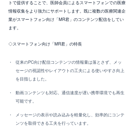
トで提供することで、医師会員によるスマートフォンでの医療
情報収集をより強力にサポートします。既に複数の医療関連企
採用情報
業がスマートフォン向け「MR君」のコンテンツ配信をしてい
新卒採用
ます。
中途採用
◇スマートフォン向け「MR君」の特長
カルチャー・制度
従来のPC向け配信コンテンツの情報量は落とさず、メッ
募集職種
セージの視認性やレイアウトの工夫による使いやすさ向上
グループ会社 採用情報
を目指しました。
動画コンテンツも対応。通信速度が遅い携帯環境でも再生
お問い合わせ
可能です。
メッセージの表示や読み込みを軽量化し、効率的にコンテ
ンツを取得できる工夫を行っています。