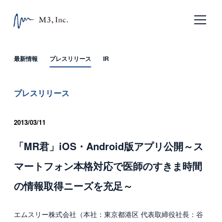
日本語
English
最新情報
プレスリリース
IR
ホーム
プレスリリース
企業情報
2013/03/11
エムスリーの目指すもの
「MR君」iOS・Android版アプリ公開～ス
会社概要
マートフォン本格対応で医師のすきま時間
沿革
の情報取得ニーズを充足～
サービス
エムスリー株式会社（本社：東京都港区 代表取締役社長：谷
エムスリー