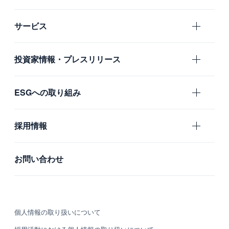
エムスリーの目指すもの
サービス
会社概要
エムスリー
投資家情報・プレスリリース
沿革
国内グループ会社
IR
ESGへの取り組み
海外グループ会社
プレスリリース
利用者の声
ガバナンス
採用情報
社会
新卒採用
お問い合わせ
環境
中途採用
カルチャー・制度
個人情報の取り扱いについて
募集職種