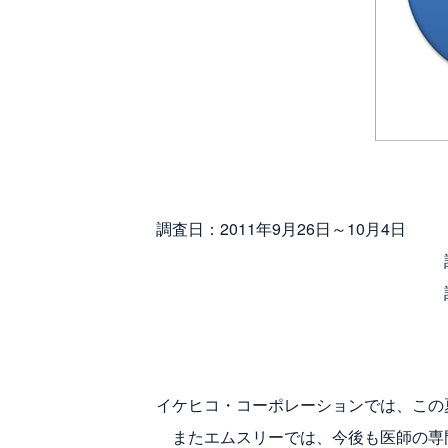
調査日：2011年9月26日～10月4日
調査対象：全国のm3.
調査方法：事前に試作
後日webによ
イケヒコ・コーポレーションでは、この
またエムスリーでは、今後も医師の専