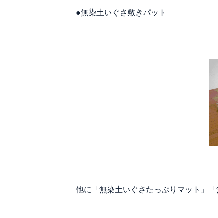
●無染土いぐさ敷きパット
他に「無染土いぐさたっぷりマット」「