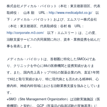
株式会社メディカル・パイロット（本社：東京都新宿区、代表
国内グループ会社
取締役： 山本 顯 URL：
http://www.medicalpilot.co.jp/
以
海外グループ会社
下：メディカル・パイロット）および、エムスリー株式会社
（本社：東京都港区、代表取締役：谷村 格 URL：
利用者の声
http://corporate.m3.com/
以下：エムスリー ）は、この度、
治験支援サービスの共同展開に向け、資本・業務提携を結んだ
投資家情報・プレスリリース
事を発表します。
IR
メディカル・パイロットは、首都圏に特化したSMO(※)であ
プレスリリース
り、クリニックを中心に88の医療機関と提携実績がありま
す。また、国内売上高トップ10社の製薬企業の内、直近1年間
ESGへの取り組み
で6社と取引実績があり、特に現代病とも言われる精神科、心
ガバナンス
療内科、神経内科領域における治験業務支援を強みとしていま
す。
社会
※SMO（Site Management Organization）は治験実施施設（医
環境
療機関）と契約し、GCP（医薬品の臨床試験の実施基準）に