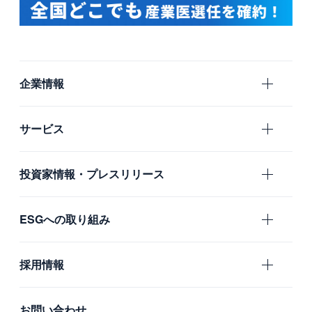
企業情報
エムスリーの目指すもの
サービス
会社概要
エムスリー
投資家情報・プレスリリース
沿革
国内グループ会社
IR
ESGへの取り組み
海外グループ会社
プレスリリース
利用者の声
ガバナンス
採用情報
社会
新卒採用
お問い合わせ