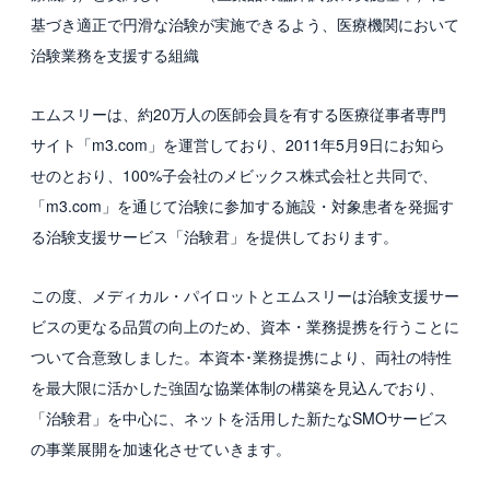
基づき適正で円滑な治験が実施できるよう、医療機関において
採用情報
治験業務を支援する組織
新卒採用
エムスリーは、約20万人の医師会員を有する医療従事者専門
中途採用
サイト「m3.com」を運営しており、2011年5月9日にお知ら
せのとおり、100%子会社のメビックス株式会社と共同で、
カルチャー・制度
「m3.com」を通じて治験に参加する施設・対象患者を発掘す
募集職種
る治験支援サービス「治験君」を提供しております。
グループ会社 採用情報
この度、メディカル・パイロットとエムスリーは治験支援サー
ビスの更なる品質の向上のため、資本・業務提携を行うことに
お問い合わせ
ついて合意致しました。本資本･業務提携により、両社の特性
を最大限に活かした強固な協業体制の構築を見込んでおり、
「治験君」を中心に、ネットを活用した新たなSMOサービス
の事業展開を加速化させていきます。