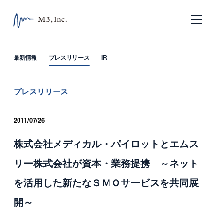
日本語
English
最新情報
プレスリリース
IR
ホーム
プレスリリース
企業情報
2011/07/26
エムスリーの目指すもの
株式会社メディカル・パイロットとエムス
会社概要
リー株式会社が資本・業務提携 ～ネット
沿革
を活用した新たなＳＭＯサービスを共同展
サービス
開～
エムスリー