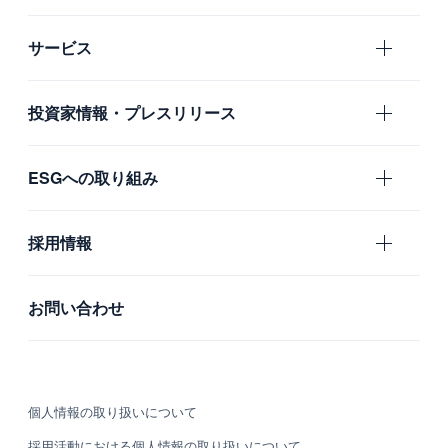
エムスリーの目指すもの
サービス
会社概要
エムスリー
投資家情報・プレスリリース
沿革
国内グループ会社
IR
ESGへの取り組み
海外グループ会社
プレスリリース
利用者の声
ガバナンス
採用情報
社会
新卒採用
お問い合わせ
環境
中途採用
カルチャー・制度
個人情報の取り扱いについて
募集職種
採用活動における個人情報の取り扱いについて