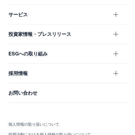
エムスリーの目指すもの
サービス
会社概要
エムスリー
投資家情報・プレスリリース
沿革
国内グループ会社
IR
ESGへの取り組み
海外グループ会社
プレスリリース
利用者の声
ガバナンス
採用情報
社会
新卒採用
お問い合わせ
環境
中途採用
カルチャー・制度
個人情報の取り扱いについて
募集職種
採用活動における個人情報の取り扱いについて