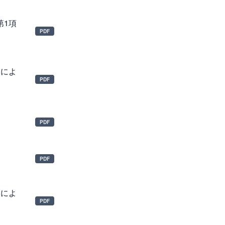
第1項
定によ
定によ