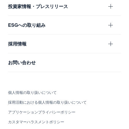
エムスリー
投資家情報・プレスリリース
沿革
国内グループ会社
IR
ESGへの取り組み
海外グループ会社
プレスリリース
利用者の声
ガバナンス
採用情報
社会
新卒採用
お問い合わせ
環境
中途採用
カルチャー・制度
個人情報の取り扱いについて
募集職種
採用活動における個人情報の取り扱いについて
グループ会社 採用情報
アプリケーションプライバシーポリシー
カスタマーハラスメントポリシー