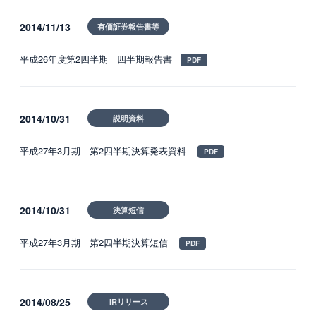
国内グループ会社
2014/11/13
有価証券報告書等
海外グループ会社
平成26年度第2四半期 四半期報告書
利用者の声
2014/10/31
説明資料
投資家情報・プレスリリース
IR
平成27年3月期 第2四半期決算発表資料
プレスリリース
2014/10/31
決算短信
ESGへの取り組み
平成27年3月期 第2四半期決算短信
ガバナンス
社会
2014/08/25
IRリリース
環境