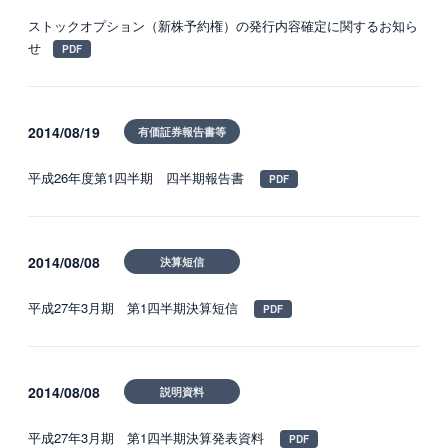
ストックオプション（新株予約権）の発行内容確定に関するお知ら
採用情報
せ
新卒採用
中途採用
2014/08/19
有価証券報告書等
カルチャー・制度
平成26年度第1四半期 四半期報告書
募集職種
グループ会社 採用情報
2014/08/08
決算短信
平成27年3月期 第1四半期決算短信
お問い合わせ
2014/08/08
説明資料
平成27年3月期 第1四半期決算発表資料