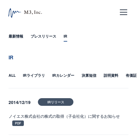
日本語
English
最新情報
プレスリリース
IR
ホーム
IR
企業情報
ALL
IRライブラリ
IRカレンダー
決算短信
説明資料
有価証
エムスリーの目指すもの
会社概要
2014/12/19
IRリリース
沿革
ノイエス株式会社の株式の取得（子会社化）に関するお知らせ
サービス
エムスリー