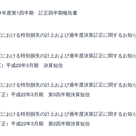
21年度第1四半期 訂正四半期報告書
度における特別損失の計上および過年度決算訂正に関するお知
度における特別損失の計上および過年度決算訂正に関するお知
正）平成22年3月期 決算短信
度における特別損失の計上および過年度決算訂正に関するお知
訂正）平成22年3月期 第3四半期決算短信
度における特別損失の計上および過年度決算訂正に関するお知
訂正）平成22年3月期 第2四半期決算短信