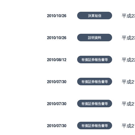
平成2
2010/10/26
決算短信
平成2
2010/10/26
説明資料
平成
2010/08/12
有価証券報告書等
平成
2010/07/30
有価証券報告書等
平成
2010/07/30
有価証券報告書等
平成
2010/07/30
有価証券報告書等