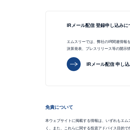
IRメール配信 登録申し込みに
エムスリーでは、弊社のIR関連情報
決算発表、プレスリリース等の開示
IRメール配信 申し
免責について
本ウェブサイトに掲載する情報は、いずれもエム
く、また、これらに関する投資アドバイス目的で