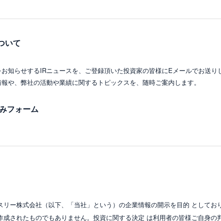
ついて
をお知らせするIRニュースを、ご登録頂いた投資家の皆様にEメールでお送り
情報や、弊社の活動や業績に関するトピックスを、随時ご案内します。
込みフォーム
スリー株式会社（以下、「当社」という）の企業情報の開示を目的 としてお
作成されたものでもありません。投資に関する決定 は利用者の皆様ご自身の