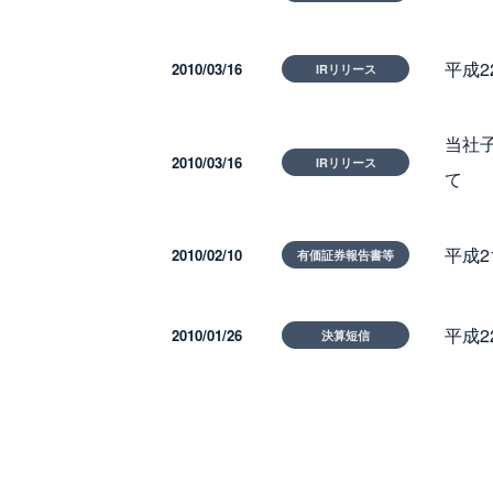
平成
2010/03/16
IRリリース
当社
2010/03/16
IRリリース
て
平成
2010/02/10
有価証券報告書等
平成2
2010/01/26
決算短信