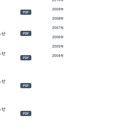
2009年
2008年
2007年
らせ
2006年
2005年
らせ
2004年
らせ
らせ