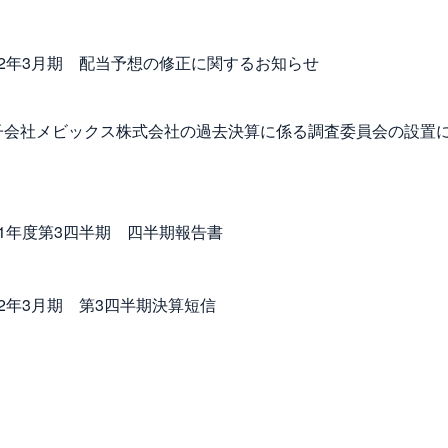
22年3月期 配当予想の修正に関するお知らせ
子会社メビックス株式会社の過去決算に係る調査委員会の設置
21年度第3四半期 四半期報告書
2年3月期 第3四半期決算短信