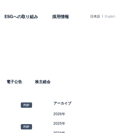
ESGへの取り組み
採用情報
日本語
English
電子公告
株主総会
アーカイブ
2026年
2025年
2024年